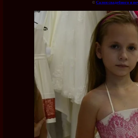
©
Салон свадебного и ве