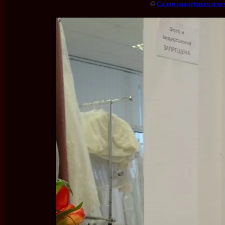
©
Салон свадебного и ве