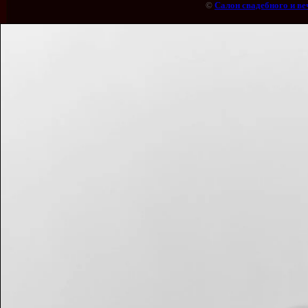
©
Салон свадебного и ве